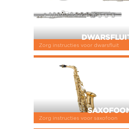
DWARSFLUI
Zorg instructies voor dwarsfluit
SAXOFOO
Zorg instructies voor saxofoon