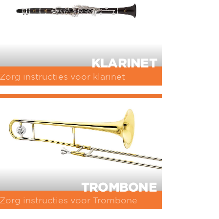
KLARINET
Zorg instructies voor klarinet
TROMBONE
Zorg instructies voor Trombone