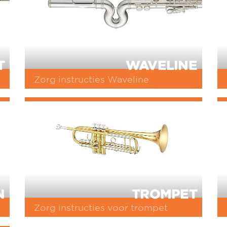
T
WAVELINE
Zorg instructies Waveline
N
TROMPET
Zorg instructies voor trompet