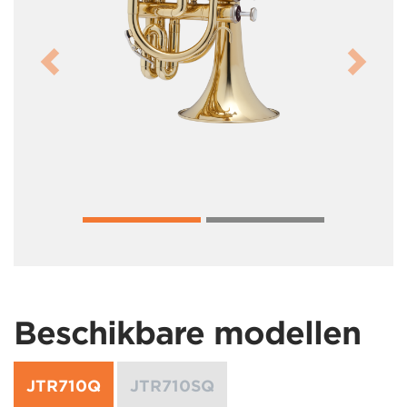
Previous
Next
Beschikbare modellen
JTR710Q
JTR710SQ