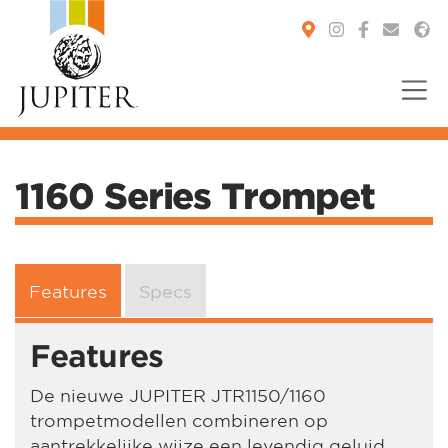
You are here:
1160 Series Trompet
Features
Specs
Features
De nieuwe JUPITER JTR1150/1160
trompetmodellen combineren op
aantrekkelijke wijze een levendig geluid,