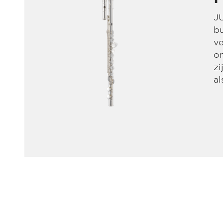
JU
bu
ve
on
zi
al