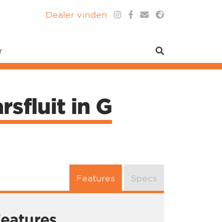
Dealer vinden
r
sfluit in G
Features
Specs
eatures