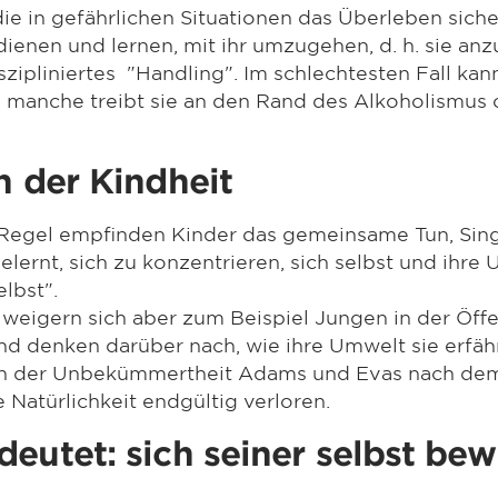
die in gefährlichen Situationen das Überleben sich
dienen und lernen, mit ihr umzugehen, d. h. sie a
szipliniertes "Handling". Im schlechtesten Fall ka
 manche treibt sie an den Rand des Alkoholismus 
n der Kindheit
er Regel empfinden Kinder das gemeinsame Tun, Sing
 gelernt, sich zu konzentrieren, sich selbst und ih
elbst".
 weigern sich aber zum Beispiel Jungen in der Öffen
d denken darüber nach, wie ihre Umwelt sie erfähr
ren der Unbekümmertheit Adams und Evas nach dem
e Natürlichkeit endgültig verloren.
eutet: sich seiner selbst bew