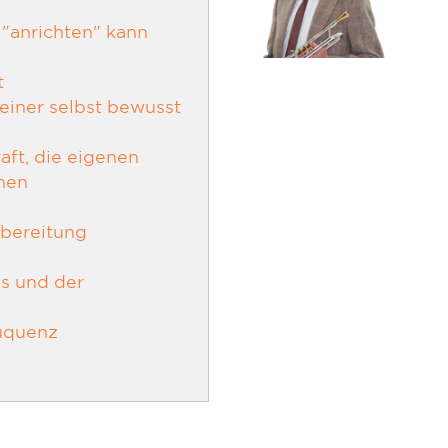
"anrichten" kann
t
einer selbst bewusst
aft, die eigenen
hen
rbereitung
es und der
uquenz