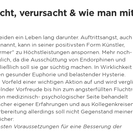
ht, verursacht & wie man mi
leiden ein Leben lang darunter. Auftrittsangst, auc
annt, kann in seiner positivsten Form Künstler,
former" zu Höchstleistungen anspornen. Mehr noch- 
lich, da die Ausschüttung von Endorphinen und
ießlich soll sie gar süchtig machen. In Wirklichkeit 
n gesunder Euphorie und belastender Hysterie.
im Vorfeld einer wichtigen Aktion auf und wird verg
nder Vorfreude bis hin zum angsterfüllten Fluchtre
on medizinisch- psychologischer Seite behandelt
scher eigener Erfahrungen und aus Kollegenkreisen
rbereitung allerdings soll nicht Gegenstand meiner
icher:
esten Voraussetzungen für eine Besserung der