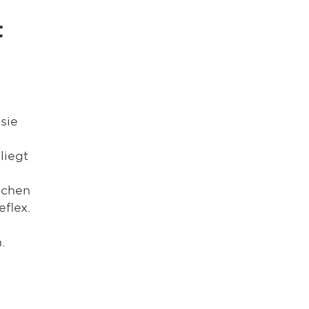
t
h
sie
liegt
lichen
flex.
.