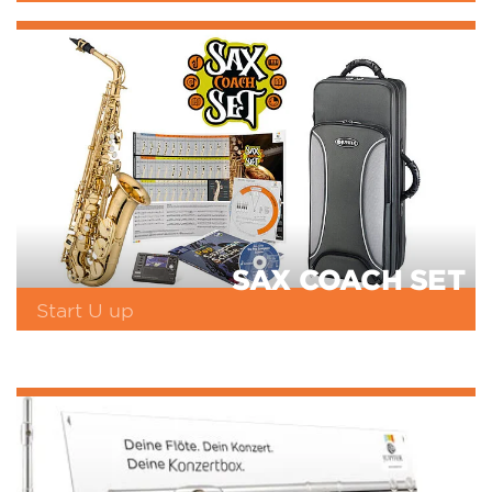
SAX COACH SET
Start U up