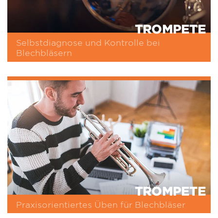
TROMPETE
Selbstdiagnose und Kontrolle bei
Blechbläsern
TROMPETE
Praxisorientiertes Üben für Blechbläser