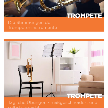
TROMPETE
Die Stimmungen der
Trompeteninstrumente
TROMPETE
Tägliche Übungen - maßgeschneidert und
selbstgemacht