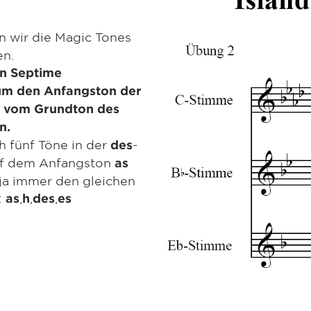
 wir die Magic Tones
en.
en Septime
um den Anfangston der
e vom Grundton des
n.
ch fünf Töne in der
-
des
auf dem Anfangston
as
ja immer den gleichen
:
,
,
,
as
h
des
es