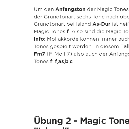
Um den
der Magic Tones 
Anfangston
der Grundtonart sechs Töne nach obe
Grundtonart bei Island
ist hei
As-Dur
Magic Tones
. Also sind die Magic T
f
Mollakkorde können immer auch 
Info:
Tones gespielt werden. In diesem Fal
(F-Moll 7) also auch der Anfang
Fm7
Tones
:
,
,
,
f
f
as
b
c
Übung 2 - Magic Ton