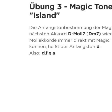
Übung 3 - Magic Ton
"Island"
Die Anfangstonbestimmung der Magic
nächsten Akkord
(
) wie
D-Moll7
Dm7
Mollakkorde immer direkt mit Magic 
können, heißt der Anfangston
.
d
Also:
,
,
,
d
f
g
a