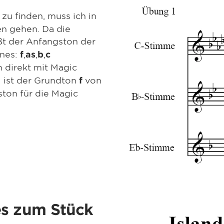
zu finden, muss ich in
n gehen. Da die
ßt der Anfangston der
ones:
,
,
,
f
as
b
c
direkt mit Magic
l ist der Grundton
von
f
ston für die Magic
es zum Stück