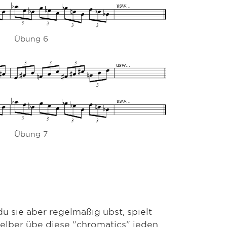
Übung 6
Übung 7
u sie aber regelmäßig übst, spielt
selber übe diese "chromatics" jeden