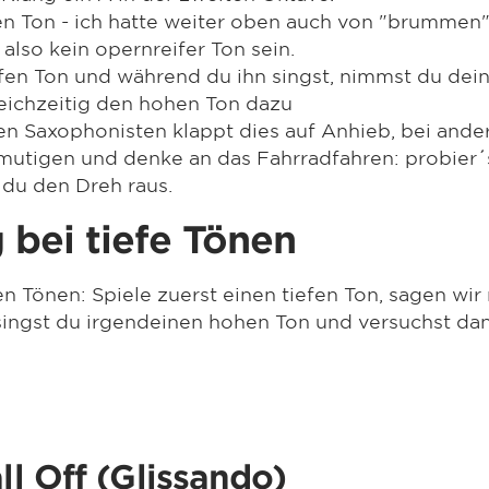
en Ton - ich hatte weiter oben auch von "brummen
lso kein opernreifer Ton sein.
fen Ton und während du ihn singst, nimmst du dei
eichzeitig den hohen Ton dazu
en Saxophonisten klappt dies auf Anhieb, bei ande
ntmutigen und denke an das Fahrradfahren: probier´
 du den Dreh raus.
 bei tiefe Tönen
n Tönen: Spiele zuerst einen tiefen Ton, sagen wir
 singst du irgendeinen hohen Ton und versuchst da
ll Off (Glissando)