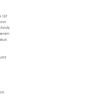
 ist
enn
chnik
ieren
raus
uss
on