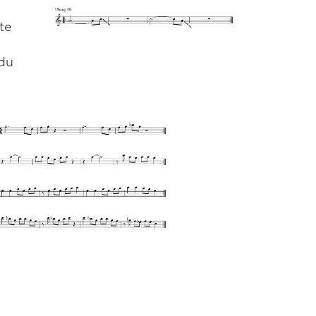
te
 du