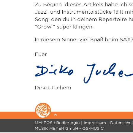
Zu Beginn dieses Artikels habe ich 
Jazz- und Instrumentalstücke fällt m
Song, den du in deinem Repertoire ha
"Growl" super klingen.
In diesem Sinne: viel Spaß beim SA
Euer
Dirko Juchem
MM-FOS Händlerlogin
Impressum
Datenschu
HOLZBLASINSTRUMENTE
BLECHBLASINSTRU
MUSIK MEYER GmbH - QS-MUSIC
Flöte
Bb Trompete