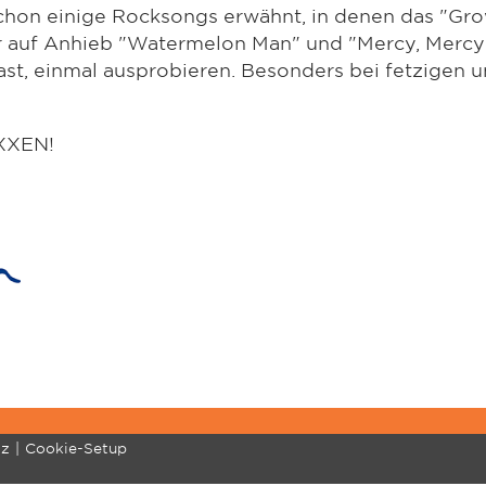
schon einige Rocksongs erwähnt, in denen das "Gro
ir auf Anhieb "Watermelon Man" und "Mercy, Mercy" 
st, einmal ausprobieren. Besonders bei fetzigen u
XXXEN!
tz
Cookie-Setup
MENTE
MARCHING BRASS
COMMUNITY
SU
Standard
Profitipps
Re