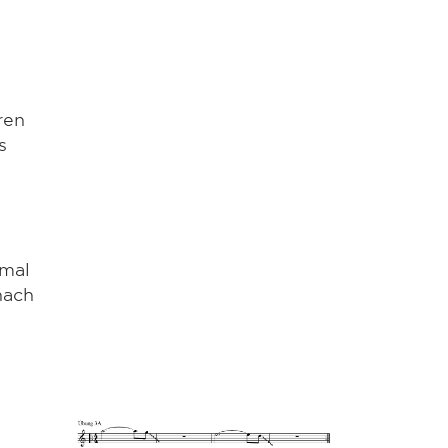
"
n
ren
s
 mal
nach