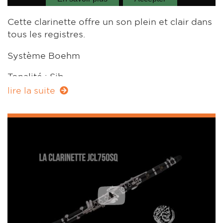
Cette clarinette offre un son plein et clair dans
tous les registres.
Système Boehm
Tonalité : Sib
lire la suite
17 clés, 6 anneaux
Corps : bois de grenadille avec tenons
renforcés
Mécaniques : maillechort argenté
Vis à rattrapage de jeu
Perce : 14,65mm
Vis de réglage sur levier d'Ut