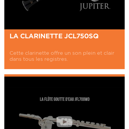
Tampons en baudruche
Cheminées coniques
Clé de douzième ergonomique
LA CLARINETTE JCL750SQ
Support de pouce réglable avec anneau pour
cordon
Cette clarinette offre un son plein et clair
dans tous les registres.
Barillet standard 65mm, bois de grenadille
Ressorts en acier trempé
Bec, ligature et protège-bec
Étui Jupiter Light