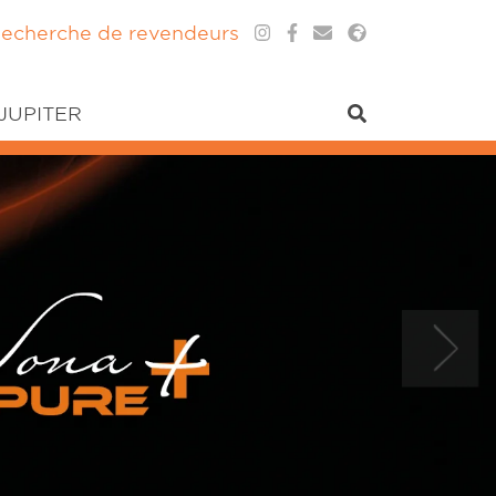
echerche de revendeurs
 JUPITER
Next