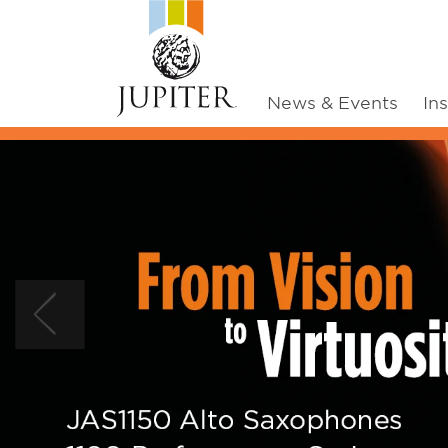
News & Events
In
Previous