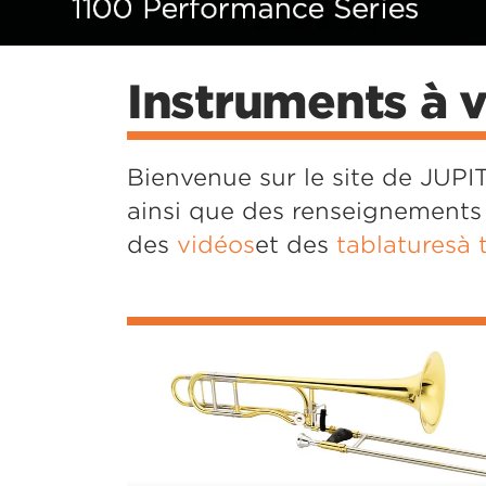
eries Saxophones
1100 Series Cornet
1100 Series Trombones
From Vision to Virtuosity
Stellar
Colours of Sound
loop fr
Concert Box
Instruments à 
Bienvenue sur le site de JUPIT
ainsi que des renseignements
des
vidéos
et des
tablaturesà 