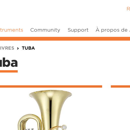
R
struments
Community
Support
À propos de
IVRES
TUBA
uba