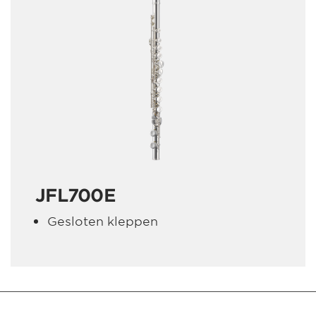
JFL700E
Gesloten kleppen
MM-FOS dealer login
Colofon
Privacyverklaring
Cookie-Setup