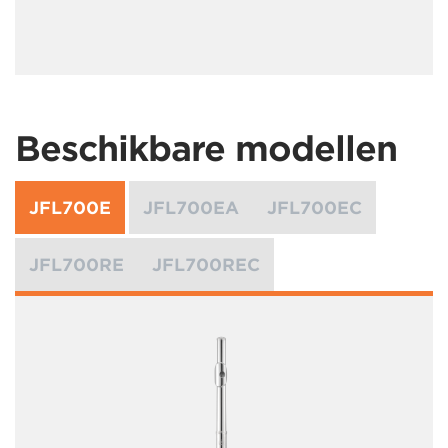
Beschikbare modellen
JFL700E
JFL700EA
JFL700EC
JFL700RE
JFL700REC