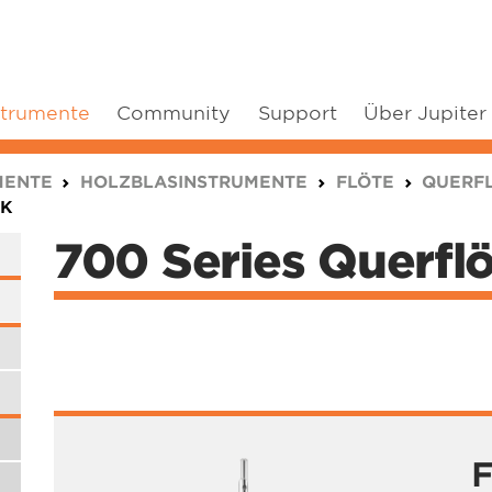
strumente
Community
Support
Über Jupiter
MENTE
HOLZBLASINSTRUMENTE
FLÖTE
QUERF
IK
700 Series Querfl
F