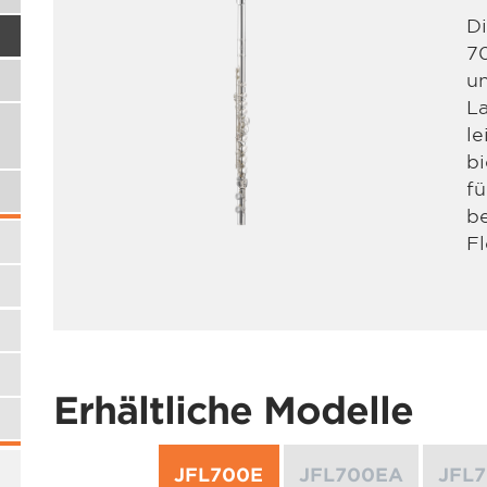
Di
70
un
La
le
bi
fü
be
Fl
Erhältliche Modelle
JFL700E
JFL700EA
JFL