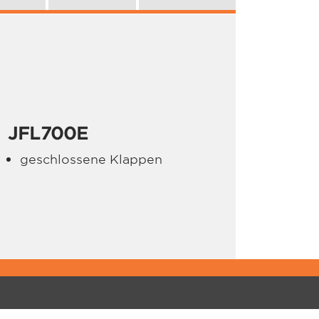
JFL700E
geschlossene Klappen
PPORT
ÜBER JUPITER
gistrierungen