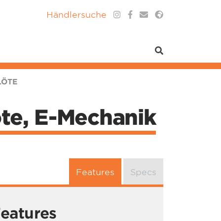
Händlersuche
LÖTE
öte, E-Mechanik
Features
Specs
eatures