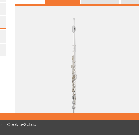
tz
Cookie-Setup
MENTE
MARCHING BRASS
COMMUNITY
SU
Standard
Profitipps
Re