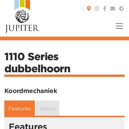
You are here:
1110 Series
dubbelhoorn
Koordmechaniek
Features
Specs
Features