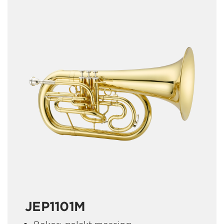
JEP1101M
Beker: gelakt messing