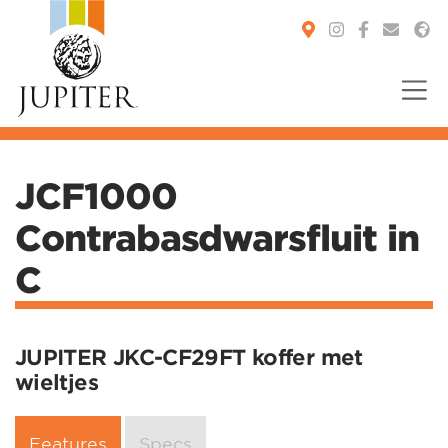
You are here:
JCF1000
Contrabasdwarsfluit in
C
JUPITER JKC-CF29FT koffer met
wieltjes
Features
Specs