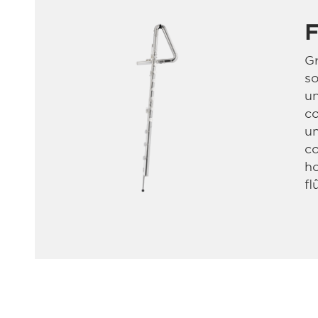
F
G
s
un
c
un
c
h
fl