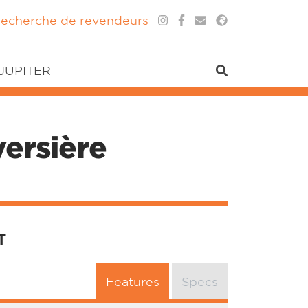
echerche de revendeurs
 JUPITER
ersière
T
Features
Specs