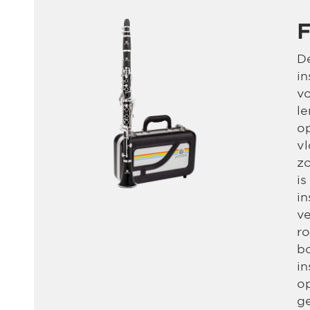
F
De
in
v
le
op
vl
zo
is
in
ve
r
b
in
o
g