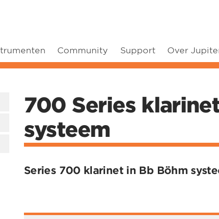
strumenten
Community
Support
Over Jupite
700 Series klarine
systeem
Series 700 klarinet in Bb Böhm syst