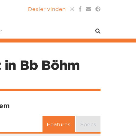
Dealer vinden
r
t in Bb Böhm
eem
Features
Specs