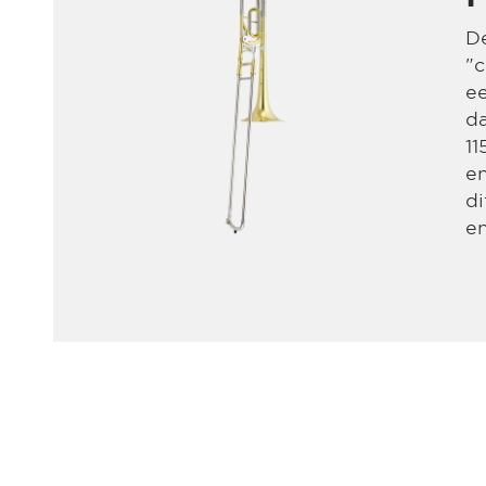
D
"c
ee
da
11
e
di
en