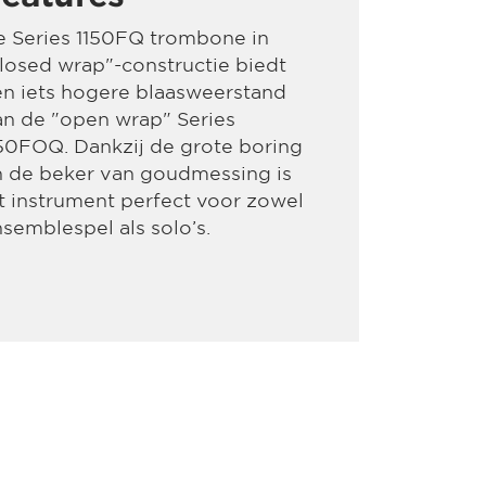
e Series 1150FQ trombone in
losed wrap"-constructie biedt
n iets hogere blaasweerstand
n de "open wrap" Series
50FOQ. Dankzij de grote boring
n de beker van goudmessing is
t instrument perfect voor zowel
semblespel als solo’s.