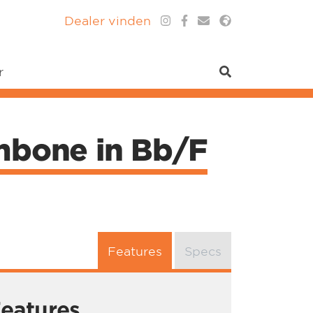
Dealer vinden
r
mbone in Bb/F
Features
Specs
eatures