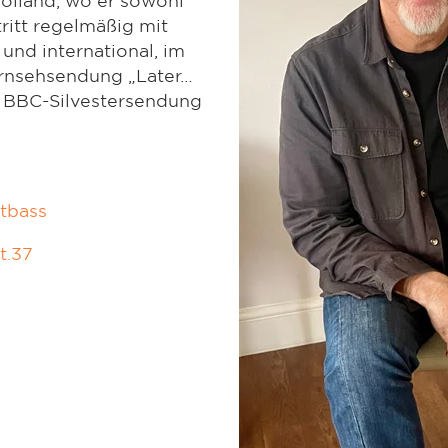
tritt regelmäßig mit
und international, im
rnsehsendung „Later…
he BBC-Silvestersendung
tbass
t.37