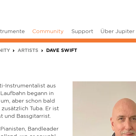
strumente
Community
Support
Über Jupiter
ITY
ARTISTS
DAVE SWIFT
ti-Instrumentalist aus
 Laufbahn begann in
um, aber schon bald
zusätzlich Tuba. Er ist
 und Bassgitarrist.
 Pianisten, Bandleader
olland, wo er sowohl