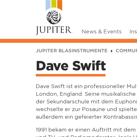
News & Events
In
You are here:
JUPITER BLASINSTRUMENTE
COMMUN
Dave Swift
Dave Swift ist ein professioneller Mul
London, England. Seine musikalische
der Sekundarschule mit dem Euphoni
wechselte er zur Posaune und spielte 
außerdem ein gefeierter Kontrabassist
1991 bekam er einen Auftritt mit dem
und TV- und Radiomoderator Jools H