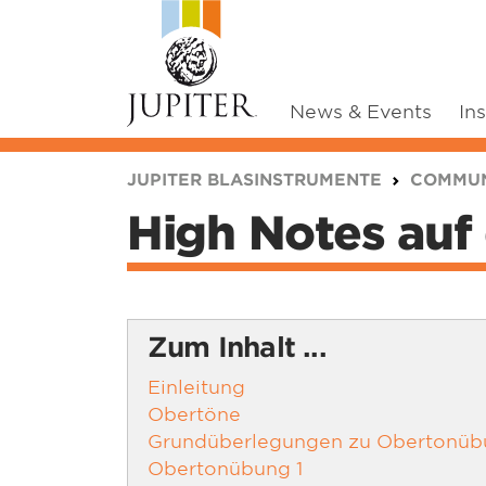
News & Events
In
You are here:
JUPITER BLASINSTRUMENTE
COMMUN
High Notes au
Zum Inhalt ...
Einleitung
Obertöne
Grundüberlegungen zu Obertonü
Obertonübung 1