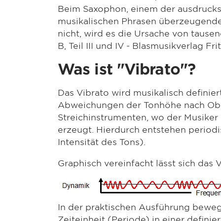
Beim Saxophon, einem der ausdrucksvo
musikalischen Phrasen überzeugender
nicht, wird es die Ursache von tause
B, Teil III und IV - Blasmusikverlag Fr
Was ist "Vibrato"?
Das Vibrato wird musikalisch definie
Abweichungen der Tonhöhe nach Oben
Streichinstrumenten, wo der Musiker 
erzeugt. Hierdurch entstehen period
Intensität des Tons).
Graphisch vereinfacht lässt sich das
In der praktischen Ausführung beweg
Zeiteinheit (Periode) in einer defi