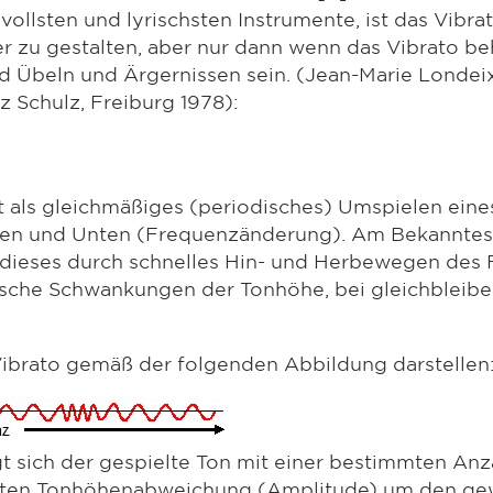
llsten und lyrischsten Instrumente, ist das Vibrat
 zu gestalten, aber nur dann wenn das Vibrato beh
nd Übeln und Ärgernissen sein. (Jean-Marie Londei
itz Schulz, Freiburg 1978):
rt als gleichmäßiges (periodisches) Umspielen eine
 und Unten (Frequenzänderung). Am Bekanntesten 
dieses durch schnelles Hin- und Herbewegen des Fi
ische Schwankungen der Tonhöhe, bei gleichbleib
 Vibrato gemäß der folgenden Abbildung darstellen
t sich der gespielte Ton mit einer bestimmten An
nierten Tonhöhenabweichung (Amplitude) um den ge