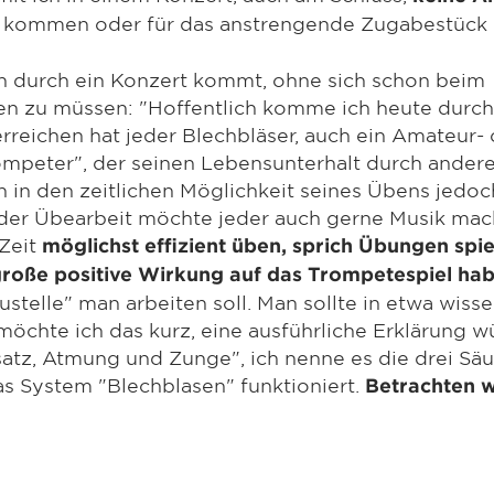
u kommen oder für das anstrengende Zugabestück 
an durch ein Konzert kommt, ohne sich schon beim
en zu müssen: "Hoffentlich komme ich heute durch
rreichen hat jeder Blechbläser, auch ein Amateur-
ompeter", der seinen Lebensunterhalt durch ander
an in den zeitlichen Möglichkeit seines Übens jedoc
 der Übearbeit möchte jeder auch gerne Musik mac
 Zeit
möglichst effizient üben, sprich Übungen spie
große positive Wirkung auf das Trompetespiel ha
telle" man arbeiten soll. Man sollte in etwa wiss
möchte ich das kurz, eine ausführliche Erklärung w
atz, Atmung und Zunge", ich nenne es die drei Säu
as System "Blechblasen" funktioniert.
Betrachten w