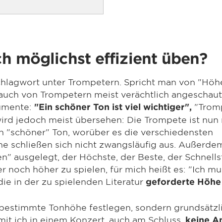
ch möglichst effizient üben?
Schlagwort unter Trompetern. Spricht man von "Höh
auch von Trompetern meist verächtlich angeschau
gumente:
"Trom
"Ein schöner Ton ist viel wichtiger",
ird jedoch meist übersehen: Die Trompete ist nun
n "schöner" Ton, worüber es die verschiedensten
e schließen sich nicht zwangsläufig aus. Außerdem
n" ausgelegt, der Höchste, der Beste, der Schnells
r noch höher zu spielen, für mich heißt es: "Ich mu
e in der zu spielenden Literatur
geforderte Höhe
ne bestimmte Tonhöhe festlegen, sondern grundsätzl
mit ich in einem Konzert, auch am Schluss,
keine A