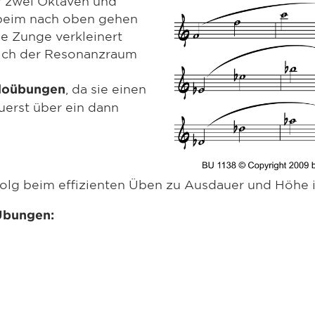
r zwei Oktaven und
 beim nach oben gehen
e Zunge verkleinert
ich der Resonanzraum
, da sie einen
doübungen
uerst über ein dann
rfolg beim effizienten Üben zu Ausdauer und Höhe 
Übungen: