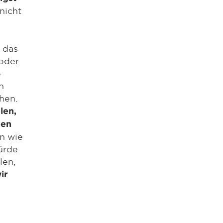
nicht
 das
 oder
e
h
hen.
len,
ben
en wie
ürde
len,
ir