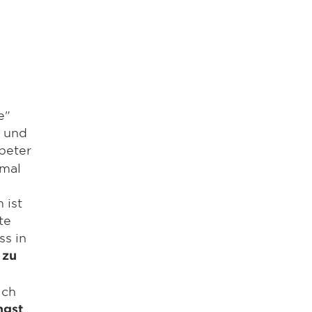
e"
t und
peter
 mal
 ist
te
ss in
 zu
ich
ngst