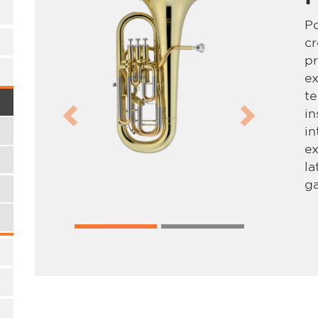
P
c
p
ex
te
in
Previous
Next
in
ex
la
ga