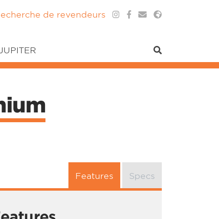
echerche de revendeurs
 JUPITER
nium
Features
Specs
eatures