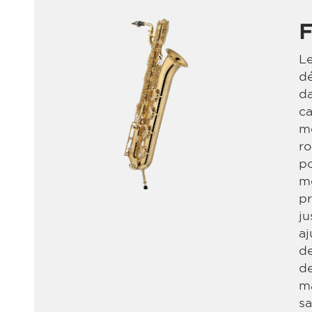
F
L
dé
da
ca
mo
r
po
m
pr
ju
aj
de
de
m
sa