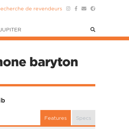
echerche de revendeurs
 JUPITER
hone baryton
ib
Features
Specs