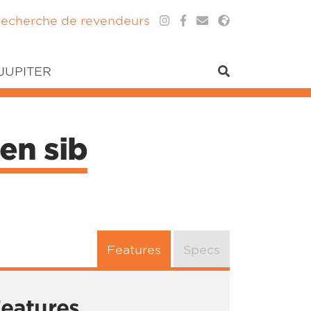
echerche de revendeurs
 JUPITER
en sib
Features
Specs
eatures