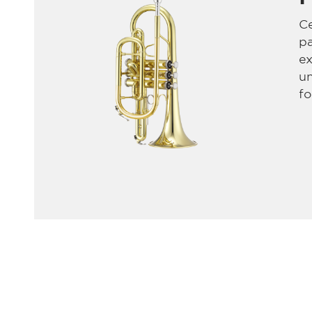
Ce
pa
ex
un
fo