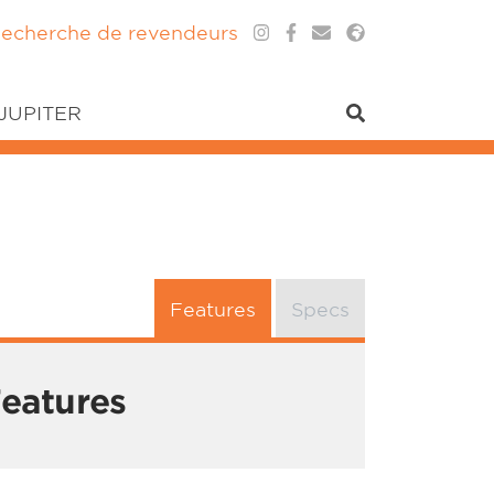
echerche de revendeurs
 JUPITER
Features
Specs
eatures