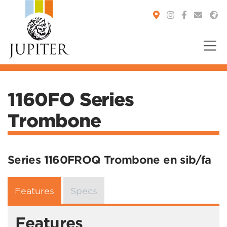
You are here:
1160FO Series
Trombone
Series 1160FROQ Trombone en sib/fa
Features
Specs
Features