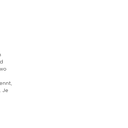
n
nd
 wo
ennt,
. Je