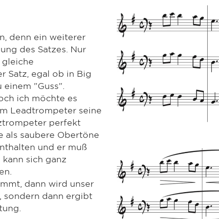
n, denn ein weiterer
lung des Satzes. Nur
 gleiche
 Satz, egal ob in Big
u einem "Guss".
 doch ich möchte es
em Leadtrompeter seine
ztrompeter perfekt
ne als saubere Obertöne
nthalten und er muß
 kann sich ganz
en.
immt, dann wird unser
z, sondern dann ergibt
tung.