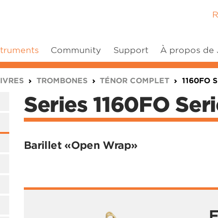
R
struments
Community
Support
À propos de
IVRES
TROMBONES
TÉNOR COMPLET
1160FO 
Series 1160FO Ser
Barillet «Open Wrap»
F