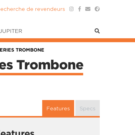
echerche de revendeurs
 JUPITER
SERIES TROMBONE
ies Trombone
Features
Specs
eatures