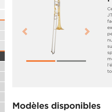
C
J
fa
ex
pe
Previous
Next
nu
su
s
m
l'
to
Modèles disponibles