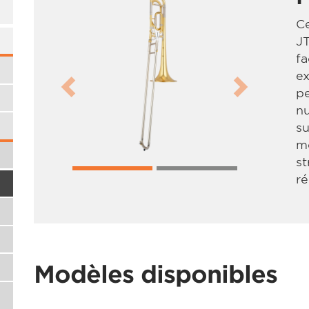
C
J
fa
ex
pe
Previous
Next
nu
su
m
st
ré
Modèles disponibles