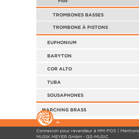
Plus"
TROMBONES BASSES
TROMBONE À PISTONS
EUPHONIUM
BARYTON
COR ALTO
TUBA
SOUSAPHONES
MARCHING BRASS
Connexion pour revendeur à MM-FOS
Mentions
BOIS
CUIVRES
MUSIK MEYER GmbH - QS-MUSIC