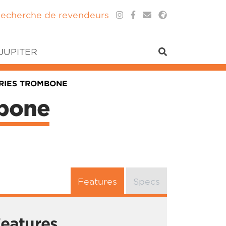
echerche de revendeurs
 JUPITER
ERIES TROMBONE
mbone
Features
Specs
eatures