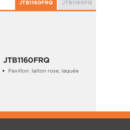
JTB1160FRQ
JTB1160FQ
JTB1160FRQ
Pavillon: laiton rose, laquée
PPORT
À PROPOS DE JUPITER