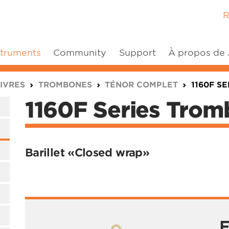
R
struments
Community
Support
À propos de
IVRES
TROMBONES
TÉNOR COMPLET
1160F S
1160F Series Tro
Barillet «Closed wrap»
F