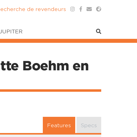
echerche de revendeurs
 JUPITER
nette Boehm en
Features
Specs