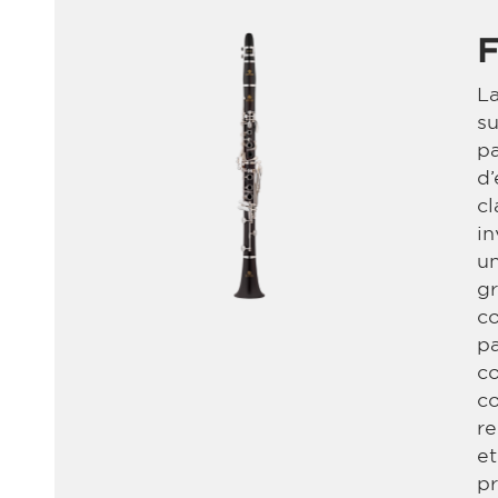
F
La
su
p
d’
cl
in
un
gr
co
pa
co
co
re
et
pr