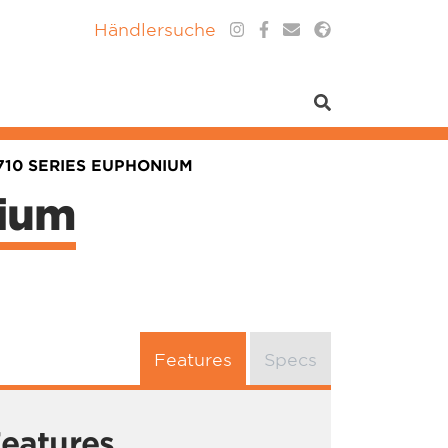
Händlersuche
710 SERIES EUPHONIUM
nium
Features
Specs
eatures