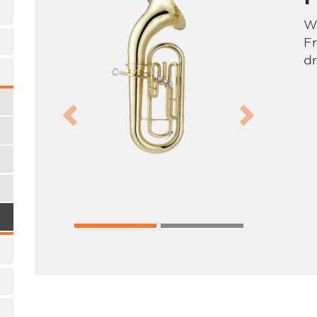
W
Fr
d
Previous
Next