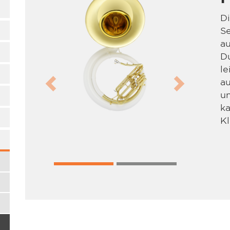
D
Se
au
Du
le
au
Previous
Next
un
ka
Kl