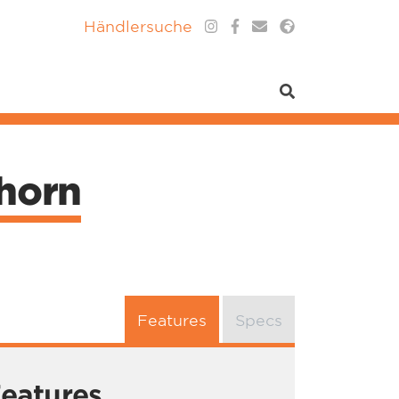
Händlersuche
nhorn
Features
Specs
eatures