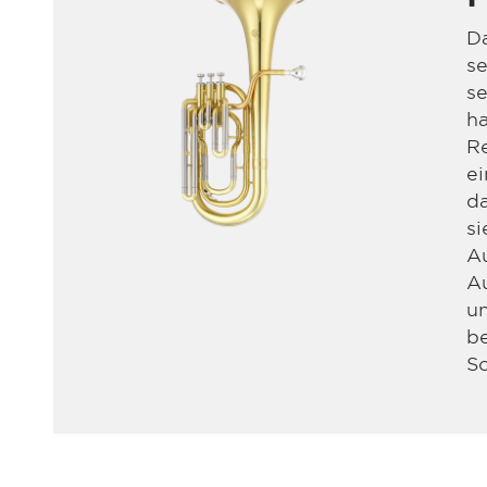
Da
se
se
ha
Re
ei
da
si
Au
Au
un
be
Sc