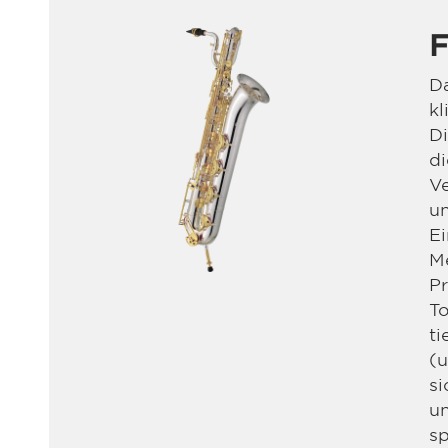
F
D
kl
D
di
Ve
un
Ei
Me
Pr
To
ti
(u
si
u
sp