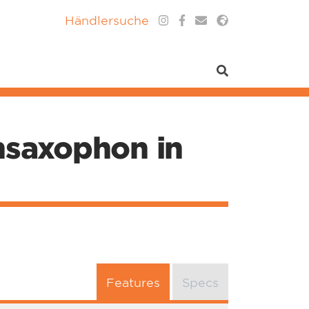
Händlersuche
nsaxophon in
Features
Specs