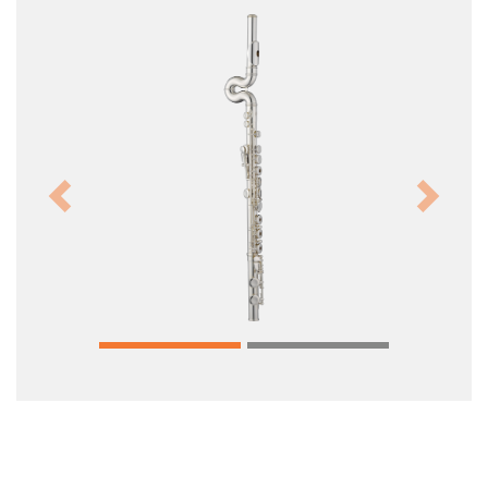
Previous
Next
MM-FOS Händlerlogin
Impressum
Datenschutz
Cookie-Setup
MUSIK MEYER GmbH - QS-MUSIC