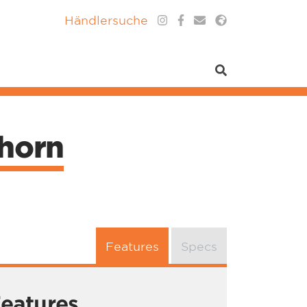
Händlersuche
lhorn
Features
Specs
eatures