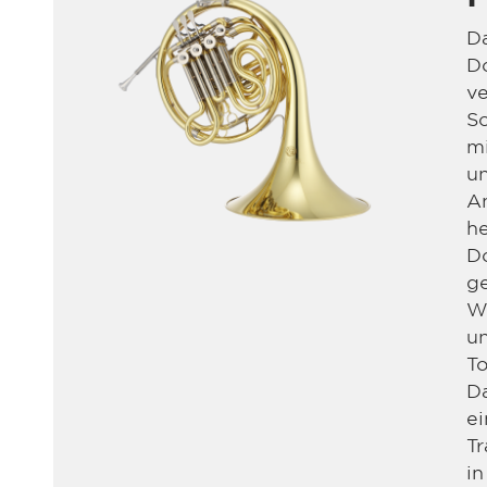
Da
D
ve
Sc
mi
u
An
he
D
ge
Wi
u
To
D
ei
T
in