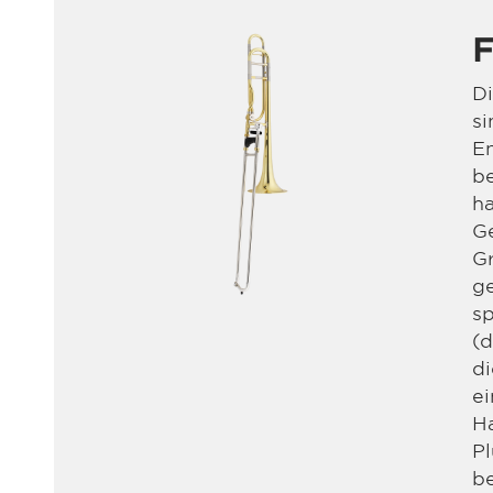
F
D
si
En
be
ha
Ge
Gr
g
sp
(d
di
e
Ha
Pl
b