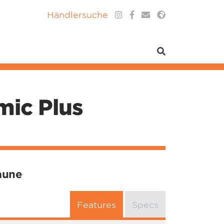
Händlersuche
mic Plus
aune
Features
Specs