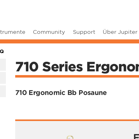
strumente
Community
Support
Über Jupiter
RQ
710 Series Ergon
710 Ergonomic Bb Posaune
F