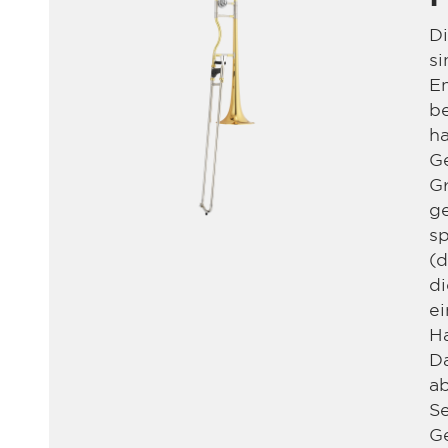
D
si
En
be
ha
Ge
Gr
g
sp
(d
di
e
Ha
D
a
S
G