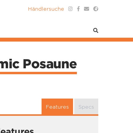
Händlersuche
omic Posaune
Features
Specs
eatures