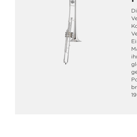
D
Ve
K
Ve
Ei
Ma
ih
g
ge
P
br
19