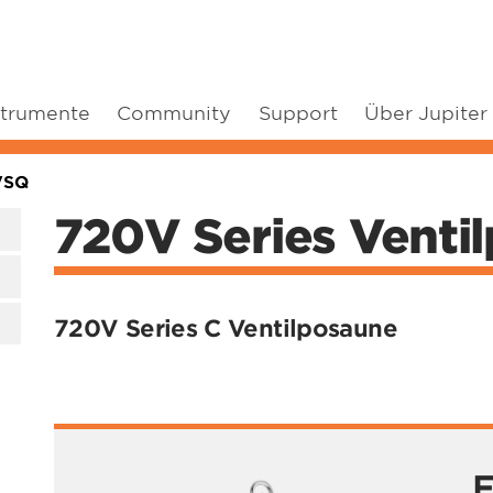
strumente
Community
Support
Über Jupiter
VSQ
720V Series Venti
720V Series C Ventilposaune
F