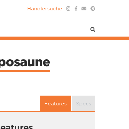
Händlersuche
lposaune
Features
Specs
eatures