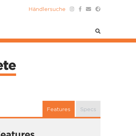
Händlersuche
ete
Features
Specs
eatures