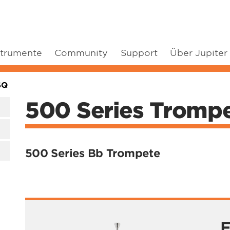
strumente
Community
Support
Über Jupiter
SQ
500 Series Tromp
500 Series Bb Trompete
F