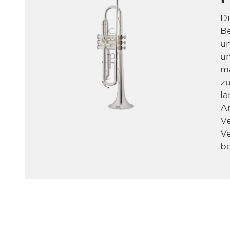
Di
Be
u
un
m
zu
la
A
Ve
Ve
be