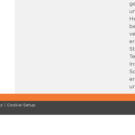
ge
u
He
be
v
er
S
T
In
So
er
un
tz
Cookie-Setup
MENTE
MARCHING BRASS
COMMUNITY
SU
Standard
Profitipps
Re
Quantum Mark II
Downloads
Ko
Videos
Ka
Artists