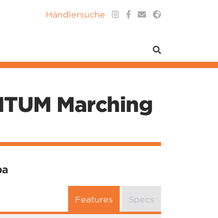
Händlersuche
NTUM Marching
ba
Features
Specs