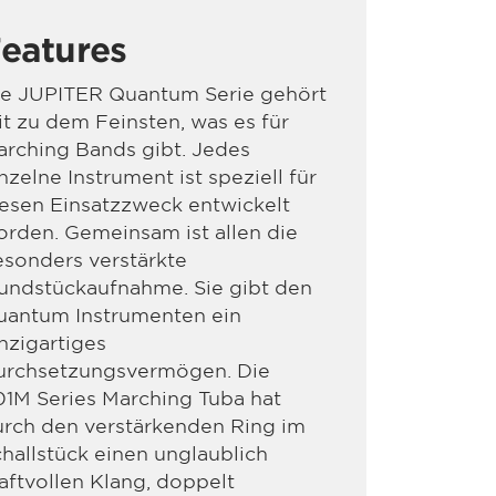
eatures
ie JUPITER Quantum Serie gehört
t zu dem Feinsten, was es für
rching Bands gibt. Jedes
nzelne Instrument ist speziell für
esen Einsatzzweck entwickelt
rden. Gemeinsam ist allen die
sonders verstärkte
undstückaufnahme. Sie gibt den
uantum Instrumenten ein
nzigartiges
urchsetzungsvermögen. Die
01M Series Marching Tuba hat
urch den verstärkenden Ring im
hallstück einen unglaublich
aftvollen Klang, doppelt