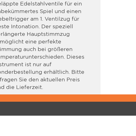
läppte Edelstahlventile für ein
nbekümmertes Spiel und einen
beltrigger am 1. Ventilzug für
ste Intonation. Der speziell
erlängerte Hauptstimmzug
möglicht eine perfekte
timmung auch bei größeren
emperaturunterschieden. Dieses
strument ist nur auf
nderbestellung erhältlich. Bitte
fragen Sie den aktuellen Preis
d die Lieferzeit.
PPORT
ÜBER JUPITER
gistrierungen
ntakt
talog / Preisliste