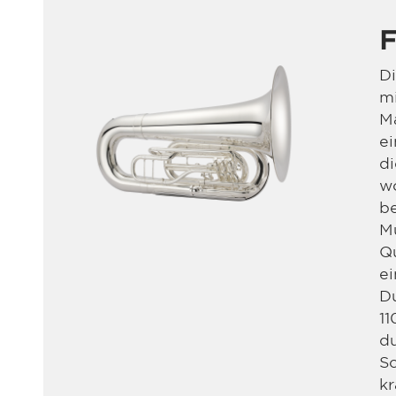
F
D
mi
Ma
ei
di
wo
be
M
Q
ei
D
11
d
Sc
kr