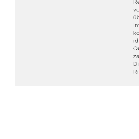
Re
vo
üb
In
ko
id
Qu
za
D
R