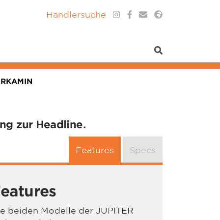
Händlersuche
ERKAMIN
g zur Headline.
Features
Specs
eatures
ie beiden Modelle der JUPITER