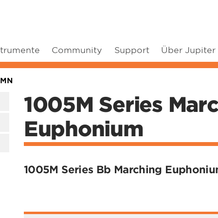
strumente
Community
Support
Über Jupiter
5MN
1005M Series Mar
Euphonium
1005M Series Bb Marching Euphoni