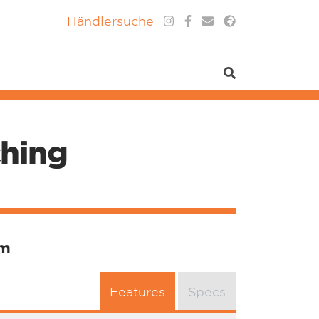
Händlersuche
ching
um
Features
Specs