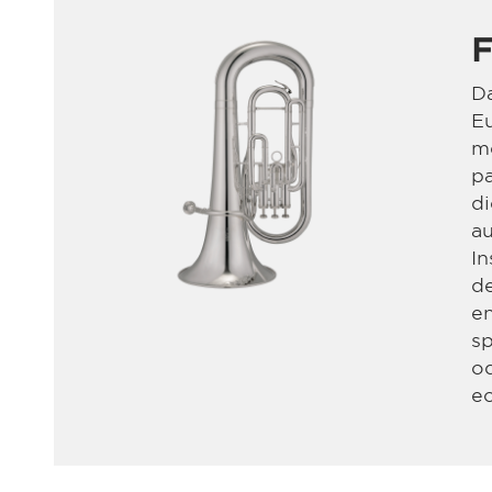
F
D
E
me
pa
di
au
I
de
en
sp
od
ec