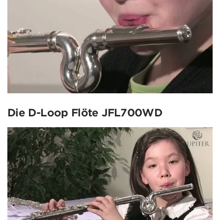
Die D-Loop Flöte JFL700WD