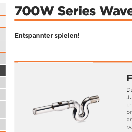
700W Series Wavel
Entspannter spielen!
F
Da
JU
ch
or
er
b