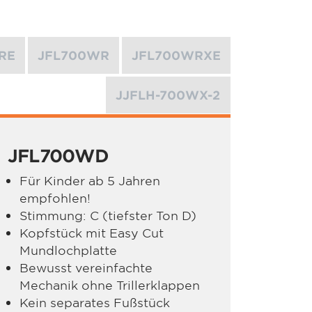
RE
JFL700WR
JFL700WRXE
JJFLH-700WX-2
JFL700WD
Für Kinder ab 5 Jahren
empfohlen!
Stimmung: C (tiefster Ton D)
Kopfstück mit Easy Cut
Mundlochplatte
Bewusst vereinfachte
Mechanik ohne Trillerklappen
Kein separates Fußstück