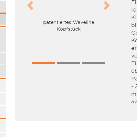
Fl
Previous
Next
Kl
K
patentiertes Waveline
bl
Kopfstück
Ge
Ko
e
ve
Ei
üb
P
- 
mi
a