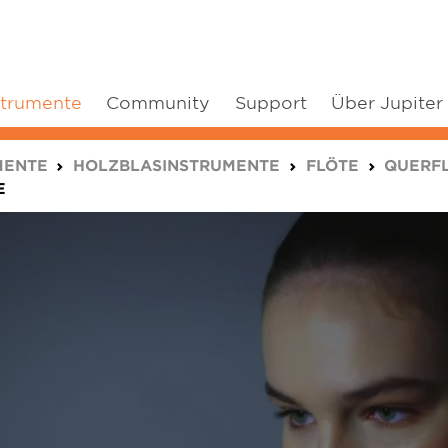
strumente
Community
Support
Über Jupiter
MENTE
HOLZBLASINSTRUMENTE
FLÖTE
QUERF
E