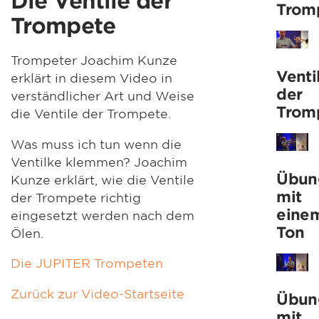
Die Ventile der
Trom
Trompete
Trompeter Joachim Kunze
Venti
erklärt in diesem Video in
der
verständlicher Art und Weise
Trom
die Ventile der Trompete.
Was muss ich tun wenn die
Ventilke klemmen? Joachim
Übun
Kunze erklärt, wie die Ventile
mit
der Trompete richtig
eine
eingesetzt werden nach dem
Ton
Ölen.
Die JUPITER Trompeten
Zurück zur Video-Startseite
Übun
mit